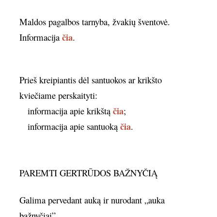
Maldos pagalbos tarnyba, žvakių šventovė.
čia
Informacija
.
Prieš kreipiantis dėl santuokos ar krikšto
kviečiame perskaityti:
čia
informacija apie krikštą
;
čia
informacija apie santuoką
.
PAREMTI
GERTRŪDOS BAŽNYČIĄ
Galima pervedant auką ir nurodant „auka
bažnyčiai”