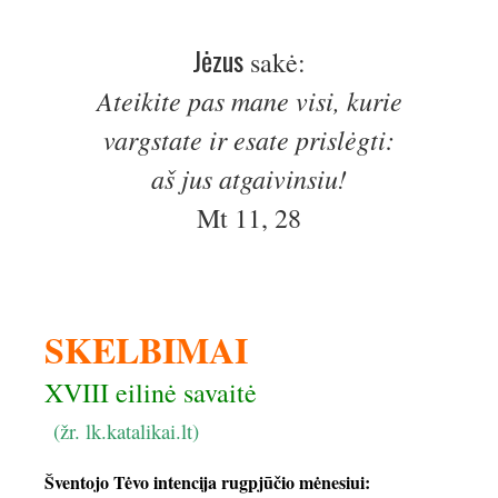
Jėzus
sakė:
Ateikite pas mane visi, kurie
vargstate ir esate prislėgti:
aš jus atgaivinsiu!
Mt 11, 28
SKELBIMAI
XVIII eilinė savaitė
(žr.
lk.katalikai.lt
)
Šventojo Tėvo intencija rugpjūčio mėnesiui: