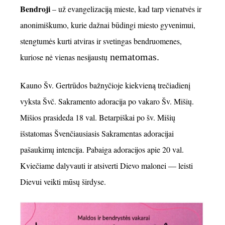
Bendroji
– už evangelizaciją mieste, kad tarp vienatvės ir
anonimiškumo, kurie dažnai būdingi miesto gyvenimui,
stengtumės kurti atviras ir svetingas bendruomenes,
nematomas.
kuriose nė vienas nesijaustų
Kauno Šv. Gertrūdos bažnyčioje kiekvieną trečiadienį
vyksta Švč. Sakramento adoracija po vakaro Šv. Mišių.
Mišios prasideda 18 val. Betarpiškai po šv. Mišių
išstatomas Švenčiausiasis Sakramentas adoracijai
pašaukimų intencija. Pabaiga adoracijos apie 20 val.
Kviečiame dalyvauti ir atsiverti Dievo malonei — leisti
Dievui veikti mūsų širdyse.