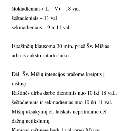
šiokiadieniais ( II – V) – 18 val.
šeštadieniais – 11 val
sekmadieniais – 9 ir 11 val.
Išpažinčių klausoma 30 min. prieš Šv. Mišias
arba iš anksto sutartu laiku.
Dėl Šv. Mišių intencijos prašome kreiptis į
raštinę.
Raštinės dirba darbo dienomis nuo 10 iki 18 val.,
šeštadieniais ir sekmadienias nuo 10 iki 11 val.
Mišių užsakymų el. laiškais nepriimame dėl
dažnų netikslumų.
Kunigas raštinėje budi 1 val. prieš Mišias.